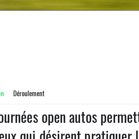
on
Déroulement
journées open autos permett
eux qui désirent pratiquer l