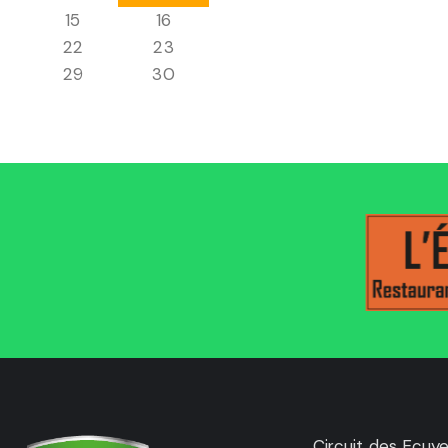
15
16
22
23
29
30
Circuit des Ecuye