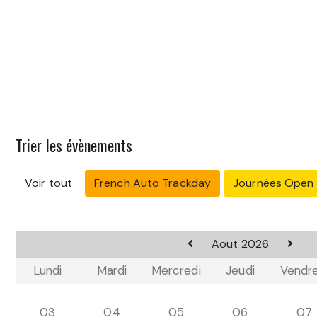
Trier les évènements
Voir tout
French Auto Trackday
Journées Open
Aout 2026
Lundi
Mardi
Mercredi
Jeudi
Vendre
03
04
05
06
07