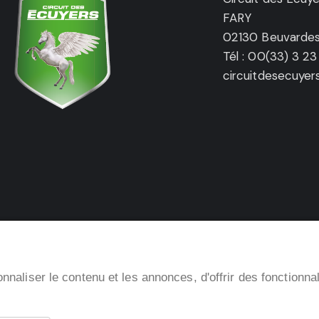
FARY
02130 Beuvarde
Tél : 00(33) 3 23
circuitdesecuye
naliser le contenu et les annonces, d'offrir des fonctionna
Accès rapides