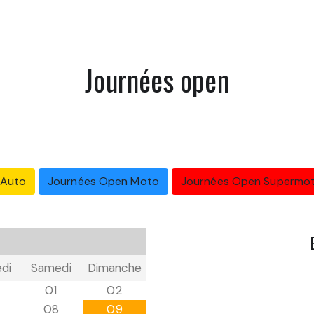
Journées open
 Auto
Journées Open Moto
Journées Open Supermo
di
Samedi
Dimanche
01
02
08
09